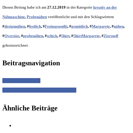
Diesen Beitrag habe ich am
27.12.2019
in der Kategorie
kreativ an der
Nähmaschine
,
Probenähen
veröffentlicht und mit den Schlagwörtern
#
designnähen
, #
festlich
, #
Festtagsoutfit
, #
gemütlich
, #
Margarete
, #
nähen
,
#
Oversize
, #
probenähen
, #
schick
, #
Shirt
, #
ShirtMargarete
, #
Zierstoff
gekennzeichnet.
Beitragsnavigation
Frohe Weihnachten!
Einen guten Ausklang des Jahres 2019!
Ähnliche Beiträge