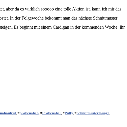
t, aber da es wirklich sooooo eine tolle Aktion ist, kann ich mir das
u postet. In der Folgewoche bekommt man das nächste Schnittmuster
steigen. Es beginnt mit einem Cardigan in der kommenden Woche. Ihr
nähaufruf
, #
probenähen
, #
Probenäher
, #
Pully
, #
Schnittmusterlounge
,