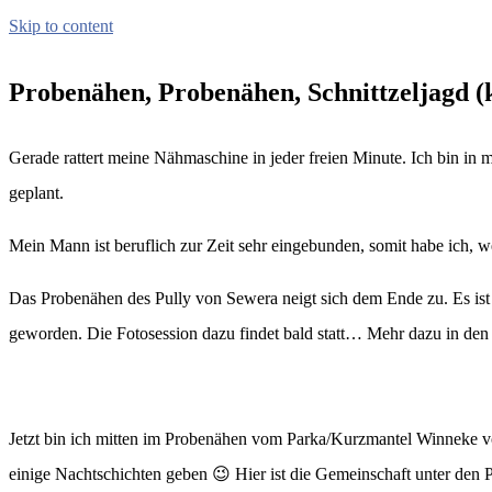
Skip to content
kreativimalltag.de
KIA – kreativ im Alltag
Probenähen, Probenähen, Schnittzeljagd (k
Gerade rattert meine Nähmaschine in jeder freien Minute. Ich bin in 
geplant.
Mein Mann ist beruflich zur Zeit sehr eingebunden, somit habe ich, w
Das Probenähen des Pully von Sewera neigt sich dem Ende zu. Es ist e
geworden. Die Fotosession dazu findet bald statt… Mehr dazu in de
Jetzt bin ich mitten im Probenähen vom Parka/Kurzmantel Winneke vo
einige Nachtschichten geben 😉 Hier ist die Gemeinschaft unter den P