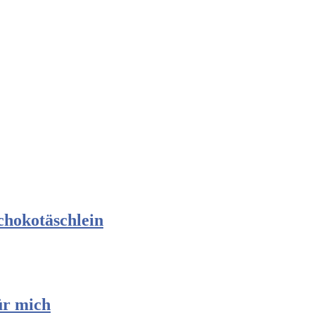
chokotäschlein
ür mich