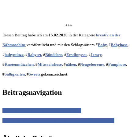
***
Diesen Beitrag habe ich am
15.02.2020
in der Kategorie
kreativ an der
Nähmaschine
veröffentlicht und mit den Schlagwörtern
#
Baby
, #
Babyhose
,
#
babymütze
, #
Babyset
, #
Bündchen
, #
Erstlingsset
, #
Jersey
,
#
Knotenmützchen
, #
Mitwachshose
, #
nähen
, #
Neugeborenes
, #
Pumphose
,
#
Süßigkeiten
, #
Sweets
gekennzeichnet.
Beitragsnavigation
Stegosaurus – Dinosaurier Nackenkissen
Eine süße Erdbeertasche als Einkaufstasche für unterwegs