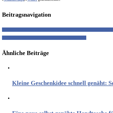
Beitragsnavigation
Kleines, praktisches Täschlein für Kleinkram mit verschiedenen Varia
Probenähen für Schnittmusterlounge: Parka Winneke
Ähnliche Beiträge
Kleine Geschenkidee schnell genäht: S