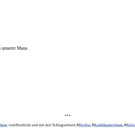
n unserer Maus
***
chine
veröffentlicht und mit den Schlagwörtern
#
Herbst
, #
Kathikunterbunt
, #
Klei