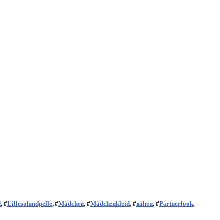
d
, #
Lillesolundpelle
, #
Mädchen
, #
Mädchenkleid
, #
nähen
, #
Partnerlook
,