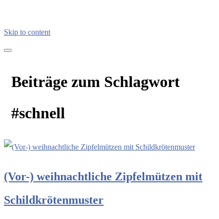
Skip to content
kreativimalltag.de
KIA – kreativ im Alltag
Beiträge zum Schlagwort
#schnell
(Vor-) weihnachtliche Zipfelmützen mit
Schildkrötenmuster